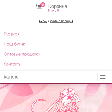
0
Корзина:
Итого
0
вход
/
регистрация
Главная
Наш бутик
Оптовые продажи
Контакты
Каталог
Toggle
naviga